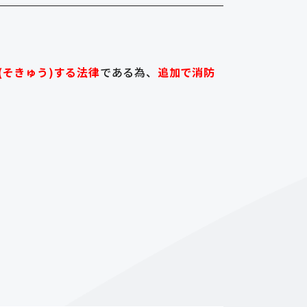
(そきゅう)する法律
である為、
追加で消防