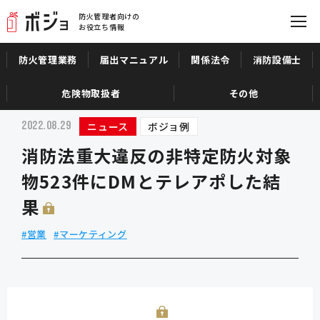
防火管理者向けの
お役立ち情報
防火管理業務
届出マニュアル
関係法令
消防設備士
TOP
すべての記事
消防法重大違反の非特定防火対象物523件にDMとテレアポ
危険物取扱者
その他
2022.08.29
ニュース
ボジョ例
消防法重大違反の非特定防火対象
物523件にDMとテレアポした結
果
#営業
#マーケティング