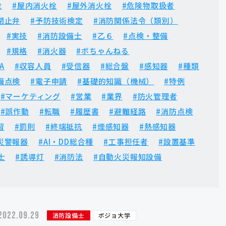
栓
#屋内消火栓
#屋外消火栓
#危険物取扱者
閉止弁
#予防技術検定
#消防関係法令（類別）
#実技
#消防設備士
#乙６
#点検・整備
#規格
#消火器
#ボちゃんねる
A
#収容人員
#受信器
#総合盤
#感知器
#種類
備点検
#電子申請
#基礎的知識（機械）
#特例
#マーケティング
#営業
#業界
#防火管理者
#誤作動
#転職
#履歴書
#避難経路
#消防点検
習
#罰則
#終端抵抗
#煙感知器
#熱感知器
災警報器
#AI・DD総合種
#工事担任者
#設置基準
士
#誘導灯
#消防法
#自動火災報知設備
2022.09.29
消防設備士
ボジョ大学