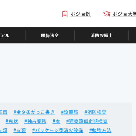
ボジョ例
ボジョ大
ュアル
関係法令
消防設備士
区画
#令９条かっこ書き
#設置届
#消防検査
#免状
#独占業務
#本
#建築設備定期検査
５類
#６類
#パッケージ型消火設備
#勉強方法