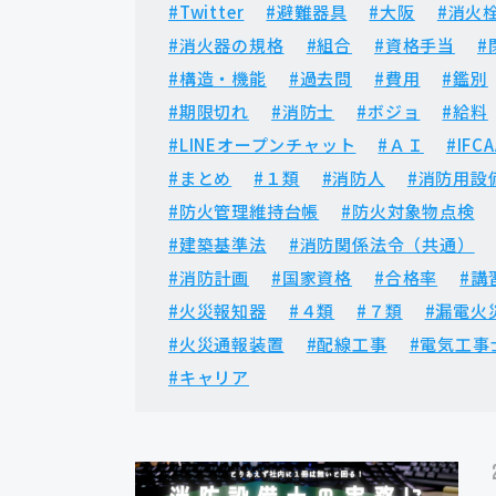
#Twitter
#避難器具
#大阪
#消火
#消火器の規格
#組合
#資格手当
#
#構造・機能
#過去問
#費用
#鑑別
#期限切れ
#消防士
#ボジョ
#給料
#LINEオープンチャット
#ＡＩ
#IFCA
#まとめ
#１類
#消防人
#消防用設
#防火管理維持台帳
#防火対象物点検
#建築基準法
#消防関係法令（共通）
#消防計画
#国家資格
#合格率
#講
#火災報知器
#４類
#７類
#漏電火
#火災通報装置
#配線工事
#電気工事
#キャリア