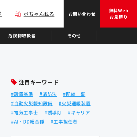
無料Web
学
ボちゃんねる
お問い合わせ
お見積り
危険物取扱者
その他
注目キーワード
設置基準
消防法
配線工事
自動火災報知設備
火災通報装置
電気工事士
誘導灯
キャリア
AI・DD総合種
工事担任者