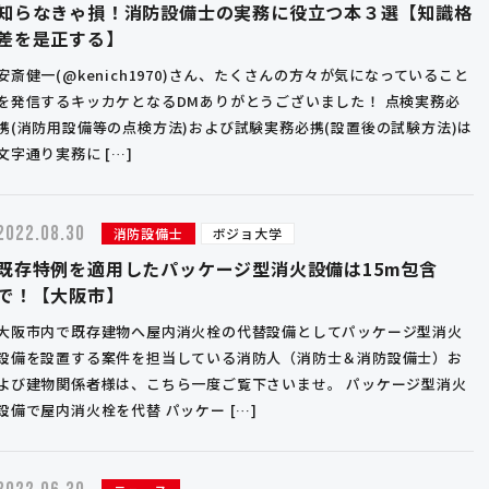
知らなきゃ損！消防設備士の実務に役立つ本３選【知識格
差を是正する】
安斎健一(@kenich1970)さん、たくさんの方々が気になっていること
を発信するキッカケとなるDMありがとうございました！ 点検実務必
携(消防用設備等の点検方法)および試験実務必携(設置後の試験方法)は
文字通り実務に […]
2022.08.30
消防設備士
ボジョ大学
既存特例を適用したパッケージ型消火設備は15m包含
で！【大阪市】
大阪市内で既存建物へ屋内消火栓の代替設備としてパッケージ型消火
設備を設置する案件を担当している消防人（消防士＆消防設備士）お
よび建物関係者様は、こちら一度ご覧下さいませ。 パッケージ型消火
設備で屋内消火栓を代替 パッケー […]