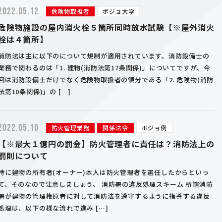
2022.05.12
危険物取扱者
ボジョ大学
危険物施設の屋内消火栓５箇所同時放水試験【※屋外消火
栓は４箇所】
消防法は主に以下のについて規制が適用されています。消防設備士の
業務で関わるのは「1. 建物(消防法第17条関係)」についてですが、今
回は消防設備士だけでなく危険物取扱者の領分である「2. 危険物(消防
法第10条関係)」の […]
2022.05.10
防火管理業務
関係法令
ボジョ例
【※最大１億円の罰金】防火管理者に責任は？消防法上の
罰則について
特に建物の所有者(オーナー)本人は防火管理者を選任したからといっ
て、そのなので注意しましょう。 消防署の違反処理スキーム 所轄消防
署が建物の管理権原者に対して消防法を遵守するように指導する違反
処理は、以下の様な流れで進み […]