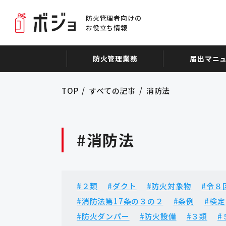
防火管理者向けの
お役立ち情報
防火管理業務
届出マニ
TOP
すべての記事
消防法
#消防法
#２類
#ダクト
#防火対象物
#令８
#消防法第17条の３の２
#条例
#検定
#防火ダンパー
#防火設備
#３類
#