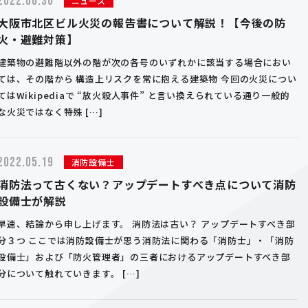
2022.06.30
ニュース
大阪市北区ビル火災の報告書について解説！【今後の防
火・避難対策】
建築物の避難階以外の階が次の各号のいずれかに該当する場合におい
ては、その階から 構造上リスクを常に抱える建築物 今回の火災につい
てはWikipediaで “放火殺人事件” と言い換えられている通り一般的
な火災ではなく特殊 […]
2022.05.19
消防設備士
消防法って古くない？アップデートすべき点について消防
設備士が解説
早速、結論から申し上げます。 消防法は古い？ アップデートすべき部
分３つ ここでは消防設備士が思う消防法に関わる「消防士」・「消防
設備士」および「防火管理者」の三者におけるアップデートすべき部
分について触れていきます。 […]