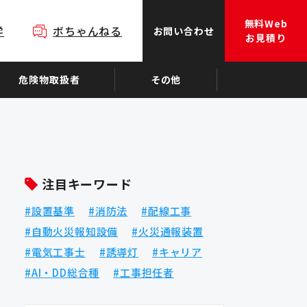
無料Web
学
ボちゃんねる
お問い合わせ
お見積り
危険物取扱者
その他
注目キーワード
設置基準
消防法
配線工事
自動火災報知設備
火災通報装置
電気工事士
誘導灯
キャリア
AI・DD総合種
工事担任者