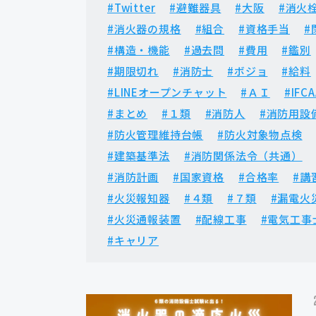
#Twitter
#避難器具
#大阪
#消火
#消火器の規格
#組合
#資格手当
#
#構造・機能
#過去問
#費用
#鑑別
#期限切れ
#消防士
#ボジョ
#給料
#LINEオープンチャット
#ＡＩ
#IFCA
#まとめ
#１類
#消防人
#消防用設
#防火管理維持台帳
#防火対象物点検
#建築基準法
#消防関係法令（共通）
#消防計画
#国家資格
#合格率
#講
#火災報知器
#４類
#７類
#漏電火
#火災通報装置
#配線工事
#電気工事
#キャリア