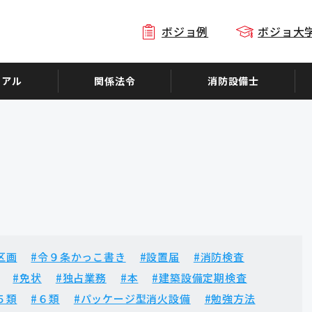
ボジョ例
ボジョ大
ュアル
関係法令
消防設備士
区画
#令９条かっこ書き
#設置届
#消防検査
#免状
#独占業務
#本
#建築設備定期検査
５類
#６類
#パッケージ型消火設備
#勉強方法