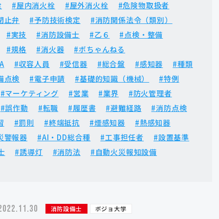
栓
#屋内消火栓
#屋外消火栓
#危険物取扱者
閉止弁
#予防技術検定
#消防関係法令（類別）
#実技
#消防設備士
#乙６
#点検・整備
#規格
#消火器
#ボちゃんねる
A
#収容人員
#受信器
#総合盤
#感知器
#種類
備点検
#電子申請
#基礎的知識（機械）
#特例
#マーケティング
#営業
#業界
#防火管理者
#誤作動
#転職
#履歴書
#避難経路
#消防点検
習
#罰則
#終端抵抗
#煙感知器
#熱感知器
災警報器
#AI・DD総合種
#工事担任者
#設置基準
士
#誘導灯
#消防法
#自動火災報知設備
2022.11.30
消防設備士
ボジョ大学