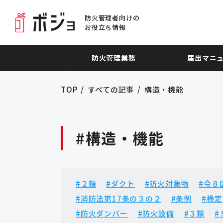
防火管理者向けの
お役立ち情報
防火管理業務
届出マニ
TOP
すべての記事
構造・機能
#構造・機能
#２類
#ダクト
#防火対象物
#令８
#消防法第17条の３の２
#条例
#検定
#防火ダンパー
#防火設備
#３類
#